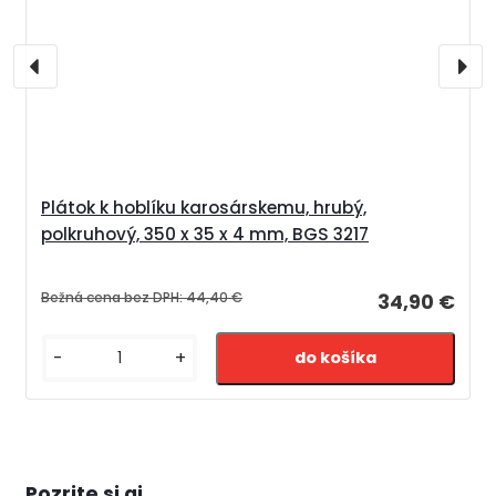
Plátok k hoblíku karosárskemu, hrubý,
polkruhový, 350 x 35 x 4 mm, BGS 3217
Bežná cena bez DPH:
44,40 €
34,90 €
-
+
Pozrite si aj