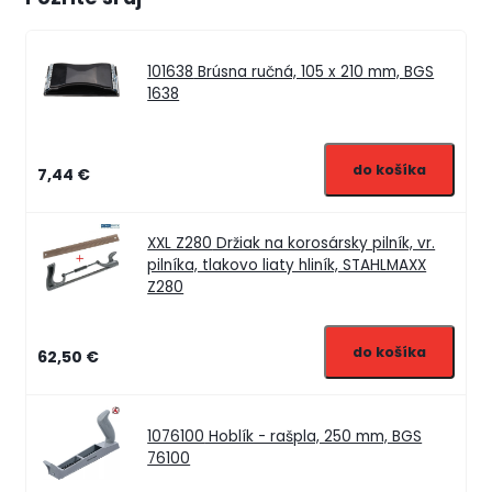
101638
Brúsna ručná, 105 x 210 mm, BGS
1638
7,44 €
XXL Z280
Držiak na korosársky pilník, vr.
pilníka, tlakovo liaty hliník, STAHLMAXX
Z280
62,50 €
1076100
Hoblík - rašpla, 250 mm, BGS
76100