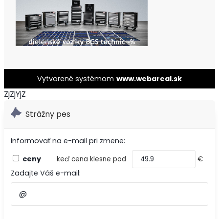
Vytvorené systémom
www.webareal.sk
ZjZjYjZ
Strážny pes
Informovať na e-mail pri zmene:
ceny
keď cena klesne pod
€
Zadajte Váš e-mail: