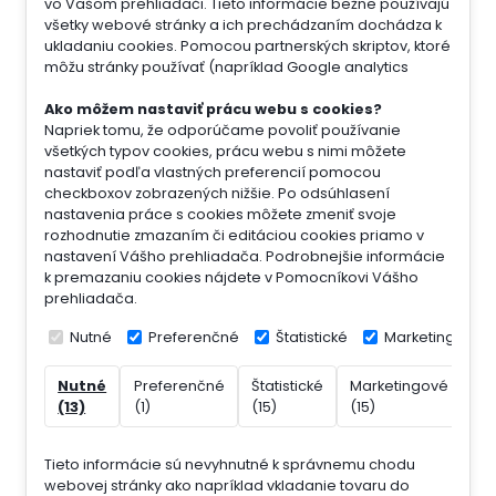
vo Vašom prehliadači. Tieto informácie bežne používajú
všetky webové stránky a ich prechádzaním dochádza k
ukladaniu cookies. Pomocou partnerských skriptov, ktoré
môžu stránky používať (napríklad Google analytics
Ako môžem nastaviť prácu webu s cookies?
Napriek tomu, že odporúčame povoliť používanie
všetkých typov cookies, prácu webu s nimi môžete
nastaviť podľa vlastných preferencií pomocou
checkboxov zobrazených nižšie. Po odsúhlasení
nastavenia práce s cookies môžete zmeniť svoje
rozhodnutie zmazaním či editáciou cookies priamo v
nastavení Vášho prehliadača. Podrobnejšie informácie
k premazaniu cookies nájdete v Pomocníkovi Vášho
prehliadača.
Nutné
Preferenčné
Štatistické
Marketingové
Nutné
Preferenčné
Štatistické
Marketingové
Ne
(13)
(1)
(15)
(15)
(7)
Tieto informácie sú nevyhnutné k správnemu chodu
webovej stránky ako napríklad vkladanie tovaru do