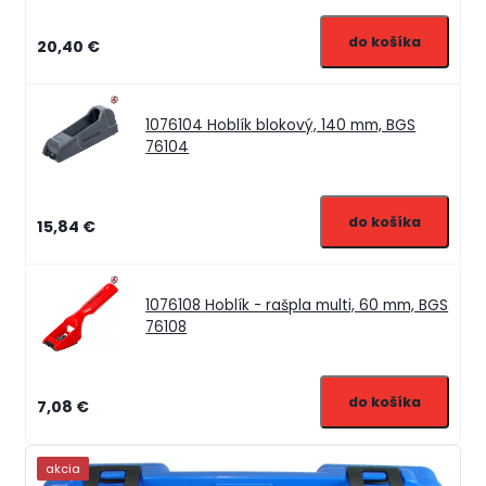
20,40 €
1076104
Hoblík blokový, 140 mm, BGS
76104
15,84 €
1076108
Hoblík - rašpla multi, 60 mm, BGS
76108
7,08 €
akcia