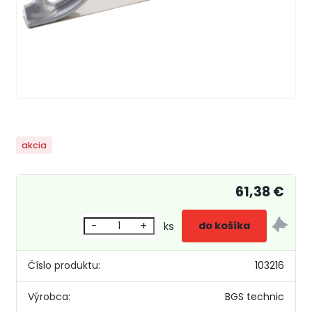
akcia
61,38 €
-
+
ks
Číslo produktu:
103216
Výrobca:
BGS technic