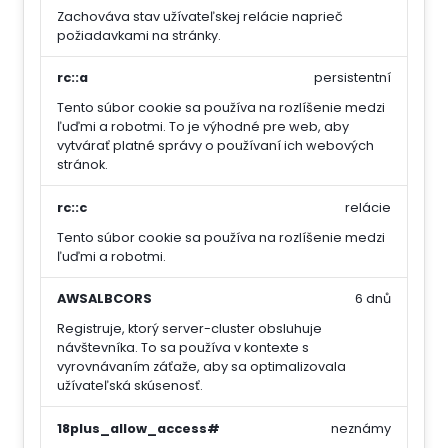
Zachováva stav užívateľskej relácie naprieč
požiadavkami na stránky.
rc::a
persistentní
Tento súbor cookie sa používa na rozlíšenie medzi
ľuďmi a robotmi. To je výhodné pre web, aby
vytvárať platné správy o používaní ich webových
stránok.
rc::c
relácie
Tento súbor cookie sa používa na rozlíšenie medzi
ľuďmi a robotmi.
AWSALBCORS
6 dnů
Registruje, ktorý server-cluster obsluhuje
návštevníka. To sa používa v kontexte s
vyrovnávaním záťaže, aby sa optimalizovala
užívateľská skúsenosť.
18plus_allow_access#
neznámy