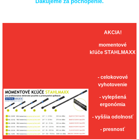
Ďakujeme za pochopenie.
AKCIA!
momentové
kľúče STAHLMAXX
- celokovové
vyhotovenie
- vylepšená
ergonómia
- vyššia odolnosť
- presnosť