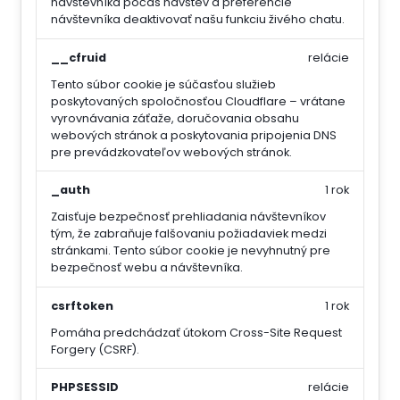
návštevníka počas návštev a preferencie
návštevníka deaktivovať našu funkciu živého chatu.
__cfruid
relácie
Tento súbor cookie je súčasťou služieb
poskytovaných spoločnosťou Cloudflare – vrátane
vyrovnávania záťaže, doručovania obsahu
webových stránok a poskytovania pripojenia DNS
pre prevádzkovateľov webových stránok.
_auth
1 rok
Zaisťuje bezpečnosť prehliadania návštevníkov
tým, že zabraňuje falšovaniu požiadaviek medzi
stránkami. Tento súbor cookie je nevyhnutný pre
bezpečnosť webu a návštevníka.
csrftoken
1 rok
Pomáha predchádzať útokom Cross-Site Request
Forgery (CSRF).
PHPSESSID
relácie