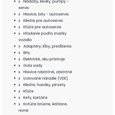
Nádoby, lieviky, pumpy -
servis
Hlavice, bity - autoservis
Kliešte pre autoservis
Kľúče pre autoservis
Hľadanie podľa značky
vozidla
Adaptéry, kĺby, predĺženia
Bity
Elektrické, aku prístroje
Gola sady
Hlavice nástrčné, zástrčné
Izolované náradie (VDE)
Kliešte, hasáky, pinzety
Kľúče
Kefy, kartáče
Kotúče brúsne, leštiace,
rezné