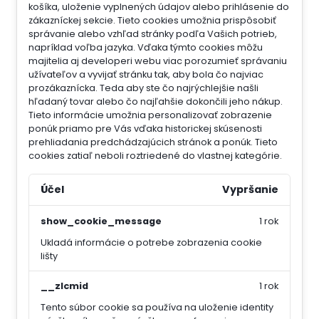
košíka, uloženie vyplnených údajov alebo prihlásenie do
zákazníckej sekcie.
Tieto cookies umožnia prispôsobiť
správanie alebo vzhľad stránky podľa Vašich potrieb,
napríklad voľba jazyka.
Vďaka týmto cookies môžu
majitelia aj developeri webu viac porozumieť správaniu
užívateľov a vyvijať stránku tak, aby bola čo najviac
prozákaznícka. Teda aby ste čo najrýchlejšie našli
hľadaný tovar alebo čo najľahšie dokončili jeho nákup.
Tieto informácie umožnia personalizovať zobrazenie
ponúk priamo pre Vás vďaka historickej skúsenosti
prehliadania predchádzajúcich stránok a ponúk.
Tieto
cookies zatiaľ neboli roztriedené do vlastnej kategórie.
Účel
Vypršanie
show_cookie_message
1 rok
Ukladá informácie o potrebe zobrazenia cookie
lišty
__zlcmid
1 rok
Tento súbor cookie sa používa na uloženie identity