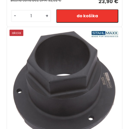
Bežná cena bez DPH:
32,02 €
23,90 €
-
+
akcia