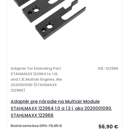
Adapter for Extending Part
XXL-122966
STAHLMAXX 122964 to 1.0L
and 1.3L Multiair Engines, like
2020001090 (STAHLMAXX
122966)
Adaptér pre náradie na Multiair Module
STAHLMAXX 122964 1.0 a 1.3 l, ako 2020001090,
STAHLMAXX 122966
Bežná cena bez DPH:
76,95 €
56,90 €