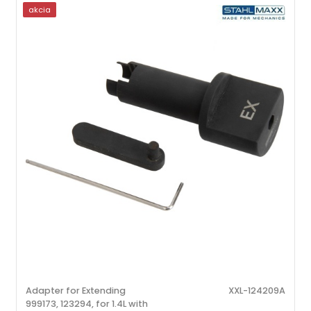
akcia
Adapter for Extending
XXL-124209A
999173, 123294, for 1.4L with