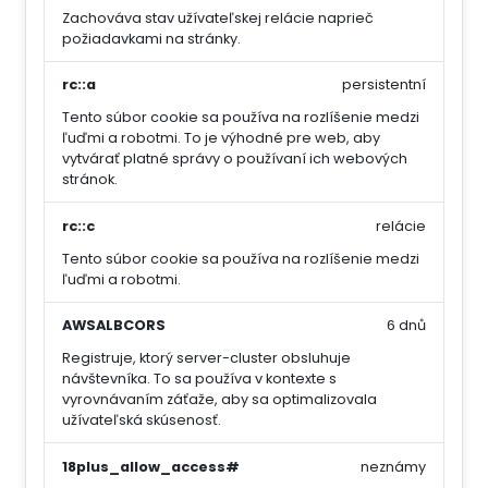
Zachováva stav užívateľskej relácie naprieč
požiadavkami na stránky.
rc::a
persistentní
Tento súbor cookie sa používa na rozlíšenie medzi
ľuďmi a robotmi. To je výhodné pre web, aby
vytvárať platné správy o používaní ich webových
stránok.
rc::c
relácie
Tento súbor cookie sa používa na rozlíšenie medzi
ľuďmi a robotmi.
AWSALBCORS
6 dnů
Registruje, ktorý server-cluster obsluhuje
návštevníka. To sa používa v kontexte s
vyrovnávaním záťaže, aby sa optimalizovala
užívateľská skúsenosť.
18plus_allow_access#
neznámy