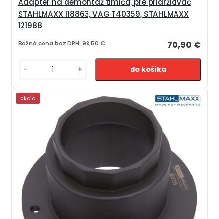
Adaptér na demontáž tlmiča, pre pridržiavač
STAHLMAXX 118863, VAG T40359, STAHLMAXX
121988
Bežná cena bez DPH:
98,50 €
70,90 €
-
+
akcia