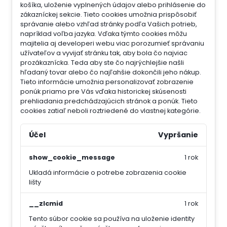
košíka, uloženie vyplnených údajov alebo prihlásenie do
zákazníckej sekcie.
Tieto cookies umožnia prispôsobiť
správanie alebo vzhľad stránky podľa Vašich potrieb,
napríklad voľba jazyka.
Vďaka týmto cookies môžu
majitelia aj developeri webu viac porozumieť správaniu
užívateľov a vyvijať stránku tak, aby bola čo najviac
prozákaznícka. Teda aby ste čo najrýchlejšie našli
hľadaný tovar alebo čo najľahšie dokončili jeho nákup.
Tieto informácie umožnia personalizovať zobrazenie
ponúk priamo pre Vás vďaka historickej skúsenosti
prehliadania predchádzajúcich stránok a ponúk.
Tieto
cookies zatiaľ neboli roztriedené do vlastnej kategórie.
Účel
Vypršanie
show_cookie_message
1 rok
Ukladá informácie o potrebe zobrazenia cookie
lišty
__zlcmid
1 rok
Tento súbor cookie sa používa na uloženie identity