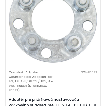
Camshaft Adjuster
XXL-116533
Counterholder Adapterr, for
1.0L, 1.2L, 1.4L, 1.6L TSI / TFSI, like
VAG T10554 (STAHLMAXX
116533)
Adaptér pre pridržiavač nastavovača
vačkového hriadeľa, pre 1.0, 1.2, 1.4, 1.6 l TSI / TFSI,