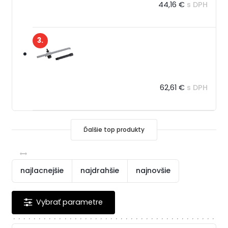
44,16 €
s DPH
3.
62,61 €
s DPH
Ďalšie top produkty
najlacnejšie
najdrahšie
najnovšie